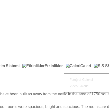
tim Sistemi
Etkinlikler
Galeri
Fotoğraf Galerisi
Video Galerisi
have been built as away from the traffic in the area of 1750 squ
 our rooms were spacious, bright and spacious. The rooms are d