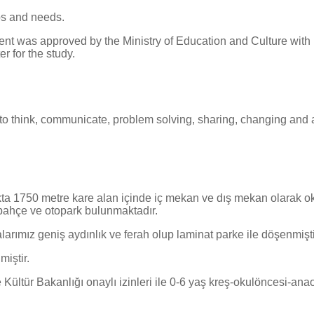
ps and needs.
ment was approved by the Ministry of Education and Culture with
r for the study.
ty to think, communicate, problem solving, sharing, changing and 
akta 1750 metre kare alan içinde iç mekan ve dış mekan olarak o
 bahçe ve otopark bulunmaktadır.
arımız geniş aydınlık ve ferah olup laminat parke ile döşenmişti
miştir.
 Kültür Bakanlığı onaylı izinleri ile 0-6 yaş kreş-okulöncesi-anao