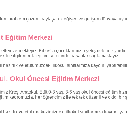
abilen, problem çözen, paylaşan, değişen ve gelişen dünyaya 
t Eğitim Merkezi
tleri vermekteyiz. Kıbrıs'ta çocuklarımızın yetişmelerine yardı
 şekilde ilgilenerek, eğitim sürecinde başarılar sağlamaktayız.
 hazırlık ve etütümüzdeki ilkokul sınıflarmıza kaydını yaptırabilir
ul, Okul Öncesi Eğitim Merkezi
iz Kreş, Anaokul, Etüt 0-3 yaş, 3-6 yaş okul öncesi eğitim hizm
im kadromuzla, her öğrencimiz ile tek tek düzenli ve ciddi bir ş
 hazırlık ve etüt merkezimizdeki ilkokul sınıflarmıza kaydını yaptı