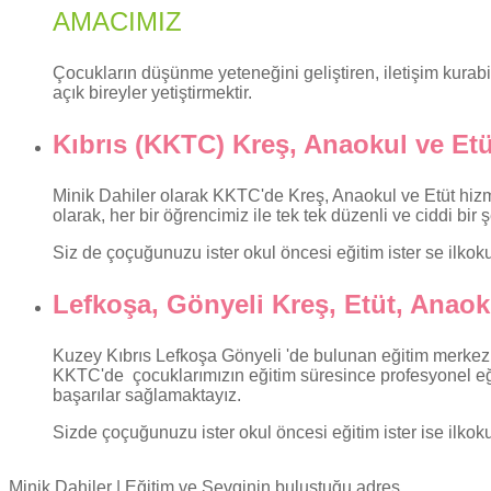
AMACIMIZ
Çocukların düşünme yeteneğini geliştiren, iletişim kur
açık bireyler yetiştirmektir.
Kıbrıs (KKTC) Kreş, Anaokul ve Etü
Minik Dahiler olarak KKTC'de Kreş, Anaokul ve Etüt hizme
olarak, her bir öğrencimiz ile tek tek düzenli ve ciddi bir
Siz de çoçuğunuzu ister okul öncesi eğitim ister se ilkokul
Lefkoşa, Gönyeli Kreş, Etüt, Anaok
Kuzey Kıbrıs Lefkoşa Gönyeli 'de bulunan eğitim merkezim
KKTC'de çocuklarımızın eğitim süresince profesyonel eğit
başarılar sağlamaktayız.
Sizde çoçuğunuzu ister okul öncesi eğitim ister ise ilkokul
Minik Dahiler
| Eğitim ve Sevginin buluştuğu adres...