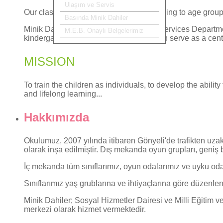
Ulaşım ve Servis
Our classes are organized for the according to age grou
Basında Minik Dahiler
Minik Dahiler (Little Geniuses); Social Services Depart
M.E.B. Onaylı Belgelerimiz
kindergarten and primary school children serve as a cente
MISSION
To train the children as individuals, to develop the abili
and lifelong learning...
Hakkımızda
Okulumuz, 2007 yılında itibaren Gönyeli'de trafikten uz
olarak inşa edilmiştir. Dış mekanda oyun grupları, geniş
İç mekanda tüm sınıflarımız, oyun odalarımız ve uyku odal
Sınıflarımız yaş grublarına ve ihtiyaçlarına göre düzenlen
Minik Dahiler; Sosyal Hizmetler Dairesi ve Milli Eğitim ve
merkezi olarak hizmet vermektedir.