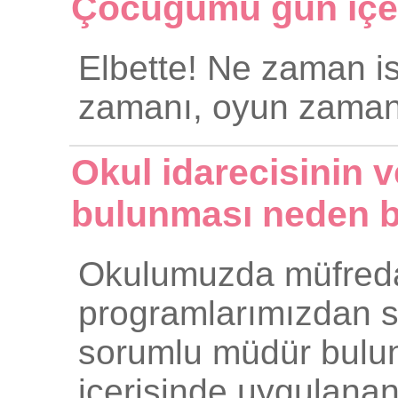
Çocuğumu gün içeri
Elbette! Ne zaman ist
zamanı, oyun zamanı
Okul idarecisinin 
bulunması neden b
Okulumuzda müfreda
programlarımızdan s
sorumlu müdür bulun
içerisinde uygulanan