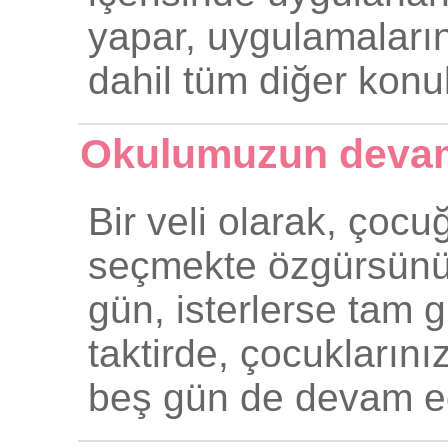
yapar, uygulamaların
dahil tüm diğer konul
Okulumuzun devam 
Bir veli olarak, çoc
seçmekte özgürsünüz
gün, isterlerse tam gü
taktirde, çocuklarını
beş gün de devam ed