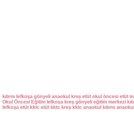
kıbrıs
lefkoşa
gönyeli
anaokul
kreş
etüt
okul öncesi
etüt m
Okul Öncesi Eğitim
lefkoşa kreş
gönyeli eğitim merkezi
kıb
lefkoşa etüt
kktc etüt
kktc kreş
kktc anaokul
kıbrıs anaoku