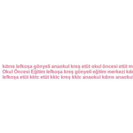
kıbrıs
lefkoşa
gönyeli
anaokul
kreş
etüt
okul öncesi
etüt m
Okul Öncesi Eğitim
lefkoşa kreş
gönyeli eğitim merkezi
kıb
lefkoşa etüt
kktc etüt
kktc kreş
kktc anaokul
kıbrıs anaoku