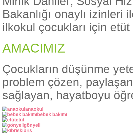
Minik Dahiler; Sosyal Hizm
Bakanlığı onaylı izinleri
ilkokul çocukları için et
AMACIMIZ
Çocukların düşünme yetene
problem çözen, paylaşan
sağlayan, hayatboyu öğre
anaokul
bebek bakımı
etüt
gönyeli
kıbrıs