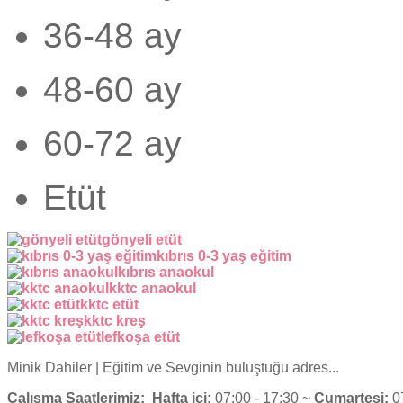
36-48 ay
48-60 ay
60-72 ay
Etüt
gönyeli etüt
kıbrıs 0-3 yaş eğitim
kıbrıs anaokul
kktc anaokul
kktc etüt
kktc kreş
lefkoşa etüt
Minik Dahiler
| Eğitim ve Sevginin buluştuğu adres...
Çalışma Saatlerimiz:
Hafta içi:
07:00 - 17:30 ~
Cumartesi:
07