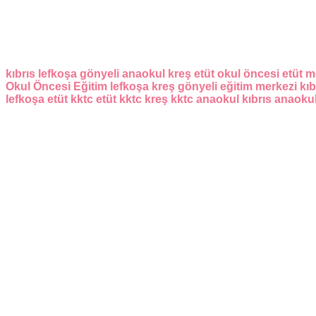
kıbrıs
lefkoşa
gönyeli
anaokul
kreş
etüt
okul öncesi
etüt m
Okul Öncesi Eğitim
lefkoşa kreş
gönyeli eğitim merkezi
kıb
lefkoşa etüt
kktc etüt
kktc kreş
kktc anaokul
kıbrıs anaoku