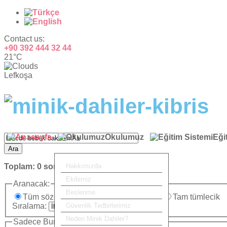
Contact us:
+90 392 444 32 44
21°C
Lefkoşa
Okulumuz
Eği
Ara
Toplam:
0
sonuç bulundu.
Hakkımızda
Ekibimiz
Aranacak:
Beslenme
Tüm sözcükler
Herhangi bir sözcük
Tam tümlecik
Sıralama:
Güvenlik Tedbirlerimiz
Neden Minik Dahiler?
Sadece Burada Ara: