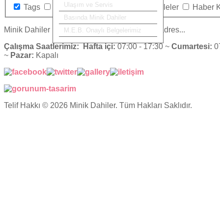
Ulaşım ve Servis
Tags
Kategoriler
İletişim
Makaleler
Haber 
Basında Minik Dahiler
Minik Dahiler
| Eğitim ve Sevginin buluştuğu adres...
M.E.B. Onaylı Belgelerimiz
Çalışma Saatlerimiz:
Hafta içi:
07:00 - 17:30 ~
Cumartesi:
07
~
Pazar:
Kapalı
Telif Hakkı © 2026 Minik Dahiler. Tüm Hakları Saklıdır.