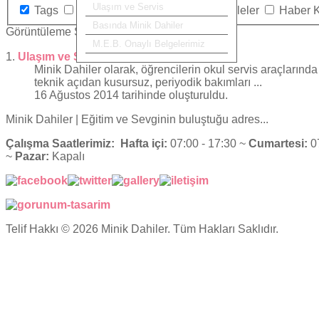
Ulaşım ve Servis
Tags
Kategoriler
İletişim
Makaleler
Haber 
Basında Minik Dahiler
Görüntüleme Sayısı
M.E.B. Onaylı Belgelerimiz
1.
Ulaşım ve Servis
Minik Dahiler olarak, öğrencilerin okul servis araçlarınd
teknik açıdan kusursuz, periyodik bakımları ...
16 Ağustos 2014 tarihinde oluşturuldu.
Minik Dahiler
| Eğitim ve Sevginin buluştuğu adres...
Çalışma Saatlerimiz:
Hafta içi:
07:00 - 17:30 ~
Cumartesi:
07
~
Pazar:
Kapalı
Telif Hakkı © 2026 Minik Dahiler. Tüm Hakları Saklıdır.