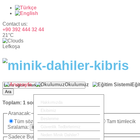
Contact us:
+90 392 444 32 44
21°C
Lefkoşa
Okulumuz
Eği
Ara
Toplam:
1
sonuç bulundu.
Hakkımızda
Ekibimiz
Aranacak:
Beslenme
Tüm sözcükler
Herhangi bir sözcük
Tam tümlecik
Sıralama:
Güvenlik Tedbirlerimiz
Neden Minik Dahiler?
Sadece Burada Ara: